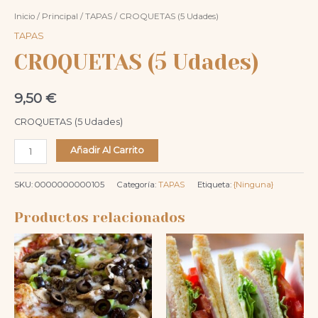
Inicio
/
Principal
/
TAPAS
/ CROQUETAS (5 Udades)
TAPAS
CROQUETAS (5 Udades)
9,50
€
CROQUETAS (5 Udades)
CROQUETAS
Añadir Al Carrito
(5
Udades)
SKU:
0000000000105
Categoría:
TAPAS
Etiqueta:
{Ninguna}
cantidad
Productos relacionados