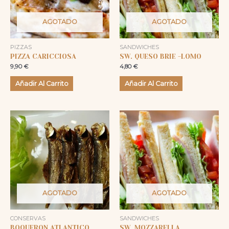
AGOTADO
AGOTADO
PIZZAS
SANDWICHES
PIZZA CARICCIOSA
SW. QUESO BRIE -LOMO
9,90
€
4,80
€
Añadir Al Carrito
Añadir Al Carrito
AGOTADO
AGOTADO
CONSERVAS
SANDWICHES
BOQUERON ATLANTICO
SW. MOZZARELLA