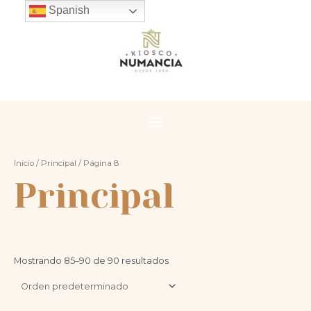
Ir
Spanish
al
contenido
Main
Menu
Inicio
/
Principal
/ Página 8
Principal
Mostrando 85–90 de 90 resultados